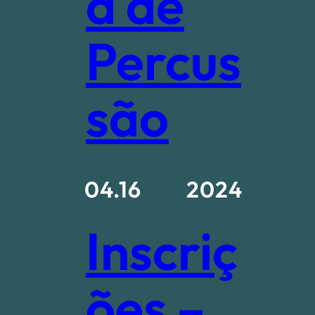
a de
Percus
são
04.16
2024
Inscriç
ões –